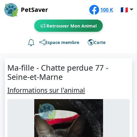
PetSaver
🇫🇷
100 K
Retrouver Mon Animal
Espace membre
Carte
Ma-fille - Chatte perdue 77 -
Seine-et-Marne
Informations sur l'animal