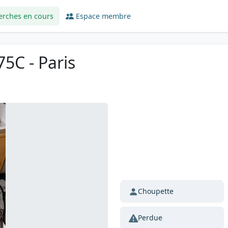
erches en cours
Espace membre
5C - Paris
Choupette
Perdue