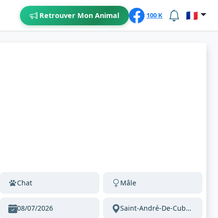
🇫🇷
Retrouver Mon Animal
100 K
Chat
Mâle
08/07/2026
Saint-André-De-Cubzac 33240 France