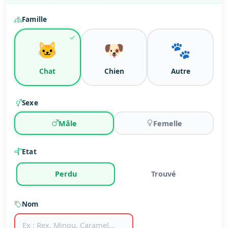
Famille
🐱
🐶
🐾
Chat
Chien
Autre
Sexe
Mâle
Femelle
Etat
Perdu
Trouvé
Nom