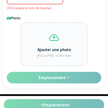
Il manque le nom de l'animal.
Photo
Ajouter une photo
JPG ou PNG, 15 Mo max
Emplacement
PetSaver®
·
Conditions générales
·
Mentions
Emplacement
légales
·
Politique de confidentialité