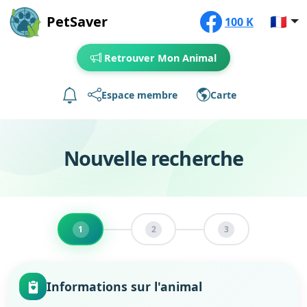
PetSaver
🇫🇷
100 K
Retrouver Mon Animal
Espace membre
Carte
Nouvelle recherche
1
2
3
Informations sur l'animal