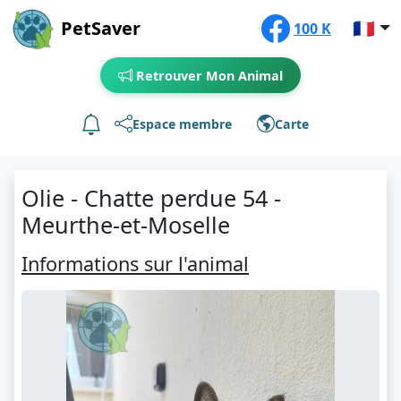
PetSaver
🇫🇷
100 K
Retrouver Mon Animal
Espace membre
Carte
Olie - Chatte perdue 54 -
Meurthe-et-Moselle
Informations sur l'animal