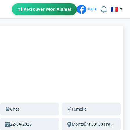
🇫🇷
Retrouver Mon Animal
100 K
Chat
Femelle
22/04/2026
Montsûrs 53150 France