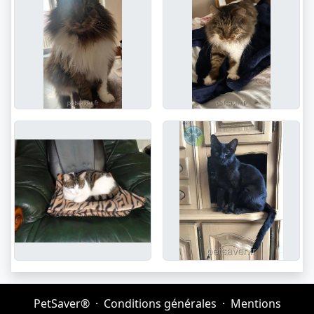
PetSaver®
·
Conditions générales
·
Mentions