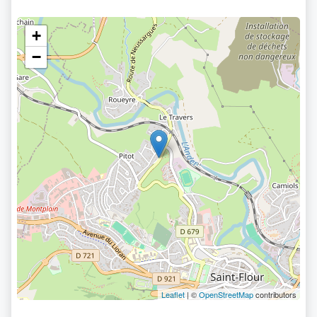
+
−
Leaflet
| ©
OpenStreetMap
contributors