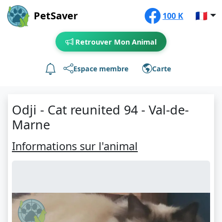
PetSaver
🇫🇷
100 K
Retrouver Mon Animal
Espace membre
Carte
Odji - Cat reunited 94 - Val-de-
Marne
Informations sur l'animal